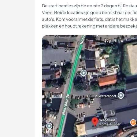
De startlocaties zijn de eerste 2 dagen bij Rest
Veen. Beide locaties zijn goed bereikbaar per f
auto's. Kom vooral met de fiets, dat is het makke
plekken en houdt rekening met andere bezoeker