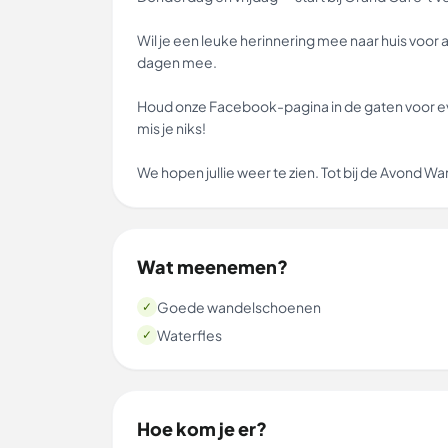
Wil je een leuke herinnering mee naar huis voor 
dagen mee.
Houd onze Facebook-pagina in de gaten voor eve
mis je niks!
We hopen jullie weer te zien. Tot bij de Avond 
Wat meenemen?
Goede wandelschoenen
✓
Waterfles
✓
Hoe kom je er?