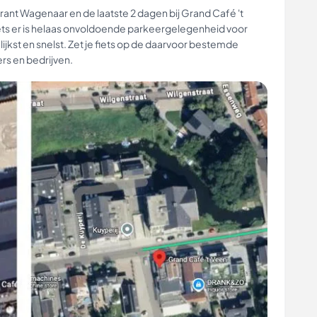
aurant Wagenaar en de laatste 2 dagen bij Grand Café 't
iets er is helaas onvoldoende parkeergelegenheid voor
lijkst en snelst. Zet je fiets op de daarvoor bestemde
s en bedrijven.