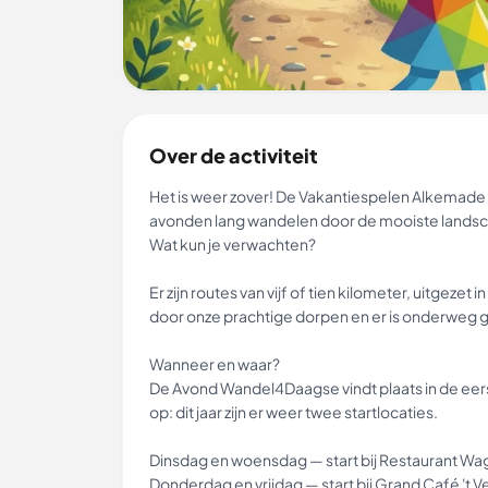
Over de activiteit
Het is weer zover! De Vakantiespelen Alkemade 
avonden lang wandelen door de mooiste landsc
Wat kun je verwachten?
Er zijn routes van vijf of tien kilometer, uitgez
door onze prachtige dorpen en er is onderweg ge
Wanneer en waar?
De Avond Wandel4Daagse vindt plaats in de eerste
op: dit jaar zijn er weer twee startlocaties.
Dinsdag en woensdag — start bij Restaurant Wa
Donderdag en vrijdag — start bij Grand Café 't 