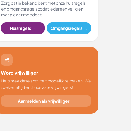
Zorg dat je bekend bent met onze huisregels
en omgangsregels zodat iedereen veilig en
met plezier meedoet.
Huisregels →
Omgangsregels →
Word vrijwilliger
Help mee deze activiteit mogelijk te maken. We
zoeken altijd enthousiaste vrijwilligers!
Aanmelden als vrijwilliger →