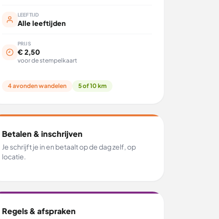
LEEFTIJD
Alle leeftijden
PRIJS
€ 2,50
voor de stempelkaart
4 avonden wandelen
5 of 10 km
Betalen & inschrijven
Je schrijft je in en betaalt op de dag zelf, op
locatie.
Regels & afspraken