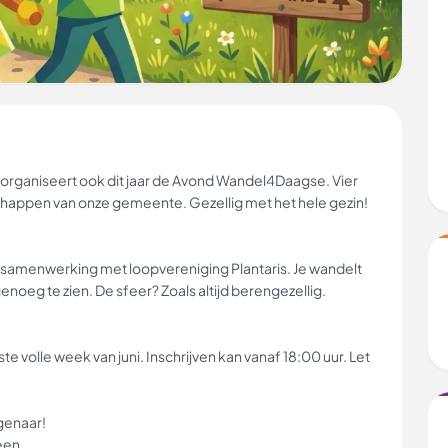
organiseert ook dit jaar de Avond Wandel4Daagse. Vier
happen van onze gemeente. Gezellig met het hele gezin!
et in samenwerking met loopvereniging Plantaris. Je wandelt
noeg te zien. De sfeer? Zoals altijd berengezellig.
 volle week van juni. Inschrijven kan vanaf 18:00 uur. Let
genaar!
Veen