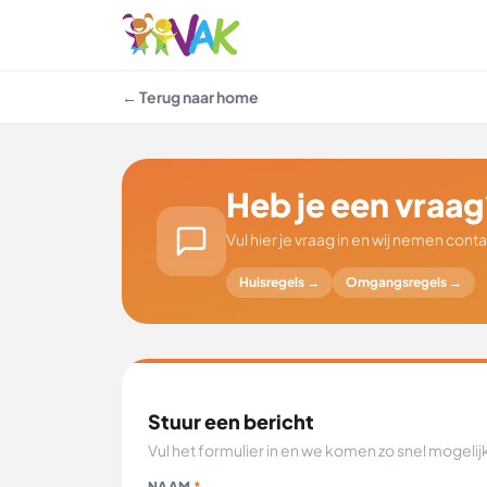
← Terug naar home
Heb je een vraag
Vul hier je vraag in en wij nemen cont
Huisregels →
Omgangsregels →
Stuur een bericht
Vul het formulier in en we komen zo snel mogelijk 
NAAM
*