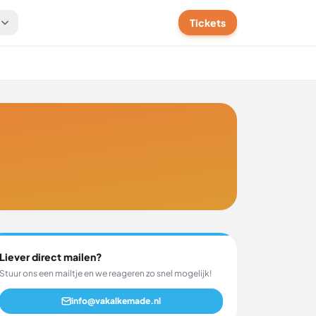
t
Tickets
Liever direct mailen?
Stuur ons een mailtje en we reageren zo snel mogelijk!
info@vakalkemade.nl