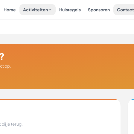
Home
Activiteiten
Huisregels
Sponsoren
Contac
?
act op.
bij je terug.