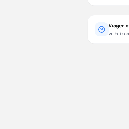
Vragen ov
Vul het con