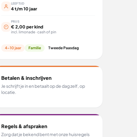
LEEFTIJD
4 t/m 10 jaar
PRIJS
€ 2,00 per kind
incl. limonade · cash of pin
4–10 jaar
Familie
Tweede Paasdag
Betalen & inschrijven
Je schrijft je in en betaalt op de dag zelf, op
locatie.
Regels & afspraken
Zorg dat je bekend bent met onze huisregels