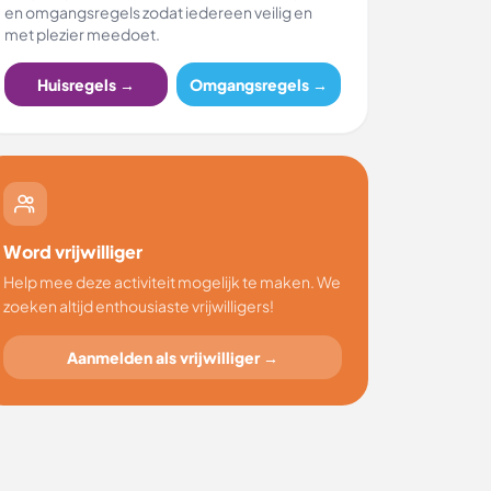
en omgangsregels zodat iedereen veilig en
met plezier meedoet.
Huisregels →
Omgangsregels →
Word vrijwilliger
Help mee deze activiteit mogelijk te maken. We
zoeken altijd enthousiaste vrijwilligers!
Aanmelden als vrijwilliger →