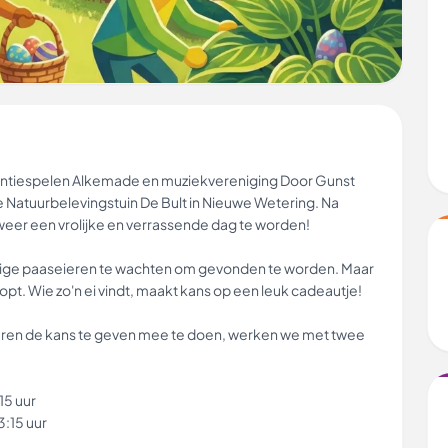
antiespelen Alkemade en muziekvereniging Door Gunst
 Natuurbelevingstuin De Bult in Nieuwe Wetering. Na
 weer een vrolijke en verrassende dag te worden!
eurige paaseieren te wachten om gevonden te worden. Maar
topt. Wie zo'n ei vindt, maakt kans op een leuk cadeautje!
deren de kans te geven mee te doen, werken we met twee
15 uur
3:15 uur