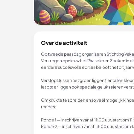
Over de activiteit
Op tweede paasdag organiseren Stichting Vak
Verkregen opnieuw het Paaseieren Zoeken in de
eerdere succesvolle edities belooft het dit jaar
Verstopt tussen het groen liggen tientallen kl
let op: er liggen ook speciale gelukseieren vers
Om drukte te spreiden en zo veel mogelijk kin
rondes:
Ronde 1 — inschrijven vanaf 11:00 uur, start om 11:
Ronde 2 — inschrijven vanaf 13:00 uur, start om 1