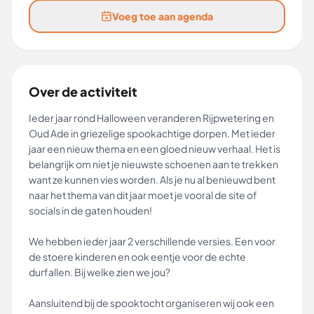
Voeg toe aan agenda
Over de activiteit
Ieder jaar rond Halloween veranderen Rijpwetering en
Oud Ade in griezelige spookachtige dorpen. Met ieder
jaar een nieuw thema en een gloed nieuw verhaal. Het is
belangrijk om niet je nieuwste schoenen aan te trekken
want ze kunnen vies worden. Als je nu al benieuwd bent
naar het thema van dit jaar moet je vooral de site of
socials in de gaten houden!
We hebben ieder jaar 2 verschillende versies. Een voor
de stoere kinderen en ook eentje voor de echte
durfallen. Bij welke zien we jou?
Aansluitend bij de spooktocht organiseren wij ook een